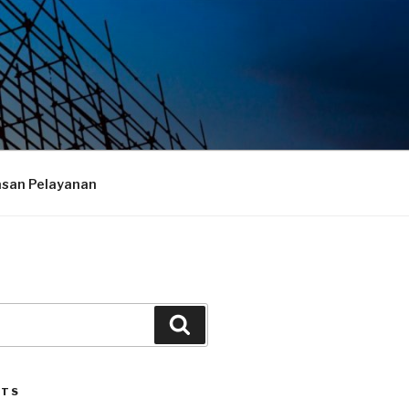
asan Pelayanan
Search
STS