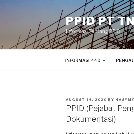
Skip
to
PPID PT T
content
Informasi Tentang PPID
INFORMASI PPID
PENGAJ
POSTED
AUGUST 16, 2020
BY
HASYMY
ON
PPID (Pejabat Peng
Dokumentasi)