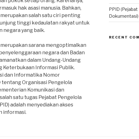
an pokok setiap orang. Karenanya,
rmasuk hak asasi manusia. Bahkan,
PPID (Pejabat
merupakan salah satu ciri penting
Dokumentasi)
njung tinggi kedaulatan rakyat untuk
 negara yang baik.
RECENT CO
k merupakan sarana mengoptimalkan
 penyelenggaraan negara dan Badan
diamanatkan dalam Undang-Undang
 Keterbukaan Informasi Publik.
i dan Informatika Nomor
tentang Organisasi Pengelola
ementerian Komunikasi dan
alah satu tugas Pejabat Pengelola
PID) adalah menyediakan akses
 informasi.