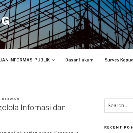
NG
UAN INFORMASI PUBLIK
Dasar Hukum
Survey Kepu
 RIDWAN
Search
elola Infomasi dan
for:
RECENT PO