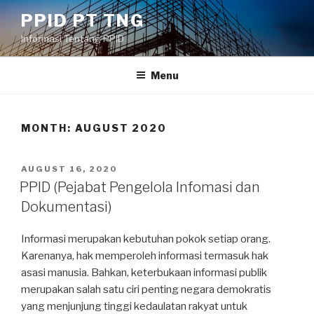
Skip
PPID PT TNG
to
Informasi Tentang PPID
content
Menu
MONTH: AUGUST 2020
POSTED
AUGUST 16, 2020
ON
PPID (Pejabat Pengelola Infomasi dan
Dokumentasi)
Informasi merupakan kebutuhan pokok setiap orang.
Karenanya, hak memperoleh informasi termasuk hak
asasi manusia. Bahkan, keterbukaan informasi publik
merupakan salah satu ciri penting negara demokratis
yang menjunjung tinggi kedaulatan rakyat untuk